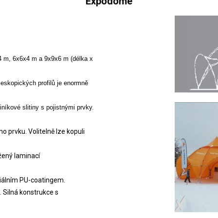
Expodome
4 m, 6x6x4 m a 9x9x6 m (délka x
leskopických profilů je enormně
níkové slitiny s pojistnými prvky.
o prvku. Volitelně lze kopuli
žený laminací
iálním PU-coatingem.
. Silná konstrukce s