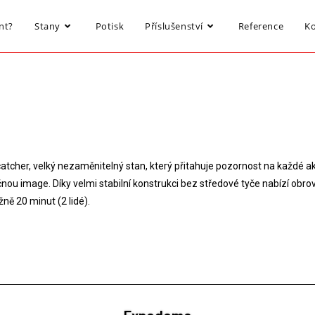
nt?
Stany
Potisk
Příslušenství
Reference
K
er, velký nezaměnitelný stan, který přitahuje pozornost na každé akci 
nou image. Díky velmi stabilní konstrukci bez středové tyče nabízí obrov
ně 20 minut (2 lidé).