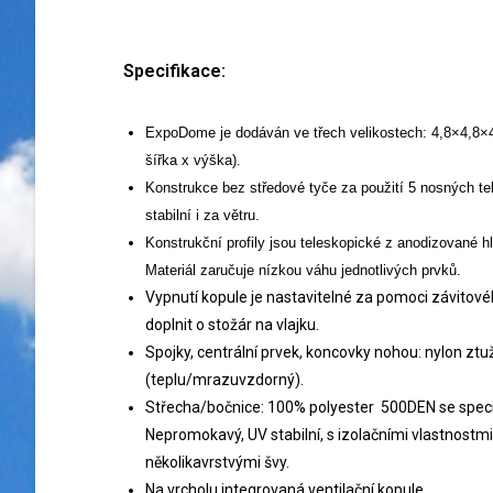
Specifikace:
ExpoDome je dodáván ve třech velikostech: 4,8×4,8×
šířka x výška).
Konstrukce bez středové tyče za použití 5 nosných te
stabilní i za větru.
Konstrukční profily jsou teleskopické z anodizované hli
Materiál zaručuje nízkou váhu jednotlivých prvků.
Vypnutí kopule je nastavitelné za pomoci závitovéh
doplnit o stožár na vlajku.
Spojky, centrální prvek, koncovky nohou: nylon ztu
(teplu/mrazuvzdorný).
Střecha/bočnice: 100% polyester 500DEN se spec
Nepromokavý, UV stabilní, s izolačními vlastnostmi
několikavrstvými švy.
Na vrcholu integrovaná ventilační kopule.