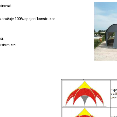
binovat.
y zaručuje 100% spojení konstrukce
sí.
pískem atd.