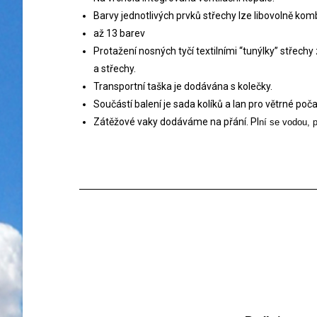
Barvy jednotlivých prvků střechy lze libovolně kom
až 13 barev
Protažení nosných tyčí textilními “tunýlky” střech
a střechy.
Transportní taška je dodávána s kolečky.
Součástí balení je sada kolíků a lan pro větrné poča
Zátěžové vaky dodáváme na přání. Pl
ní se vodou, 