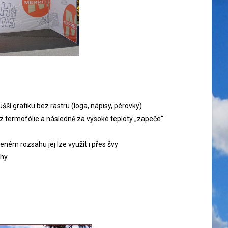
ší grafiku bez rastru (loga, nápisy, pérovky)
 z termofólie a následně za vysoké teploty „zapeče“
ném rozsahu jej lze využít i přes švy
chy