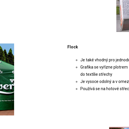
Flock
Je také vhodný pro jednoduš
Grafika se vyřízne plotrem
do textílie střechy
Je vysoce odolný a v omeze
Používá se na hotové stře