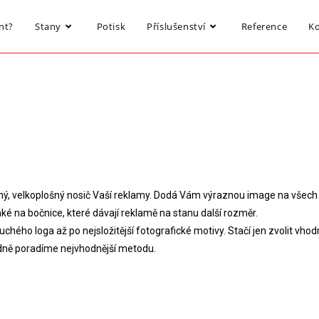
nt?
Stany
Potisk
Příslušenství
Reference
K
ý, velkoplošný nosič Vaší reklamy. Dodá Vám výraznou image na všech a
ké na bočnice, které dávají reklamě na stanu další rozměr.
uchého loga až po nejsložitější fotografické motivy. Stačí jen zvolit vhod
dně poradíme nejvhodnější metodu.