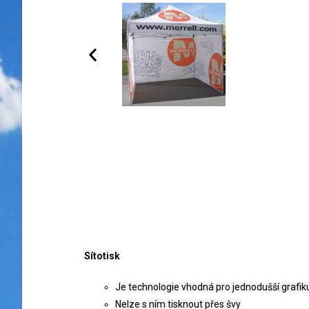
Sítotisk
Je technologie vhodná pro jednodušší grafiku
Nelze s ním tisknout přes švy